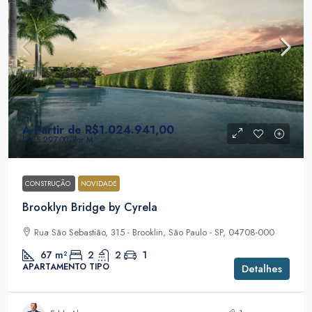
A Partir de
R$1.024.941,00
R$15.297,00
/Por M²
CONSTRUÇÃO
NOVIDADE
Brooklyn Bridge by Cyrela
Rua São Sebastião, 315 - Brooklin, São Paulo - SP, 04708-000
67
m²
2
2
1
APARTAMENTO TIPO
Detalhes