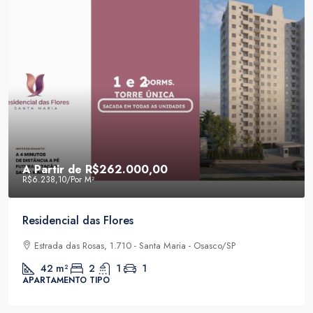
A Partir de
R$262.000,00
R$6.238,10
/Por M²
Residencial das Flores
Estrada das Rosas, 1.710 - Santa Maria - Osasco/SP
42
m²
2
1
1
APARTAMENTO TIPO