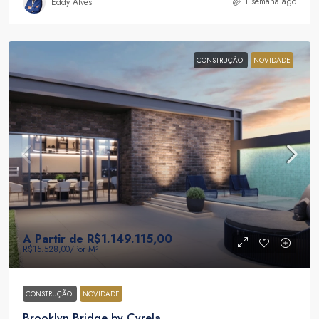
1 semana ago
Eddy Alves
CONSTRUÇÃO
NOVIDADE
A Partir de
R$1.149.115,00
R$15.528,00
/Por M²
CONSTRUÇÃO
NOVIDADE
Brooklyn Bridge by Cyrela