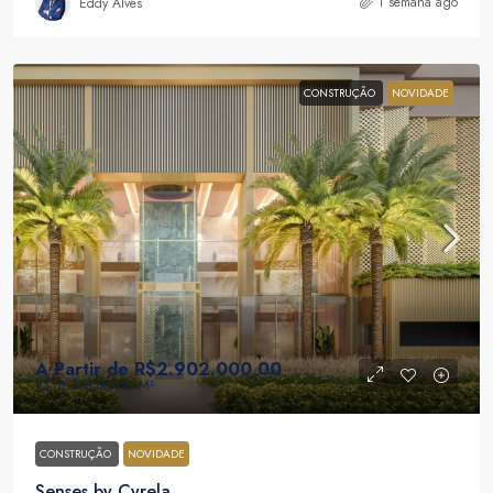
1 semana ago
Eddy Alves
CONSTRUÇÃO
NOVIDADE
A Partir de
R$2.902.000,00
R$16.303,00
/Por M²
CONSTRUÇÃO
NOVIDADE
Senses by Cyrela