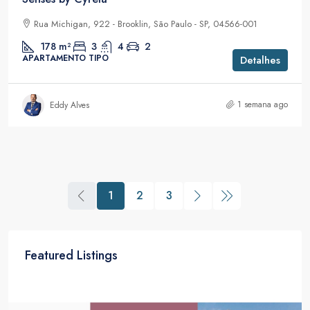
Rua Michigan, 922 - Brooklin, São Paulo - SP, 04566-001
178
m²
3
4
2
APARTAMENTO TIPO
Detalhes
1 semana ago
Eddy Alves
1
2
3
Featured Listings