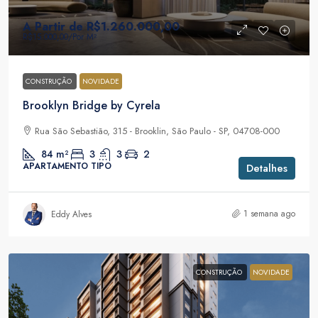
A Partir de
R$1.260.000,00
R$15.000,00
/Por M²
CONSTRUÇÃO
NOVIDADE
Brooklyn Bridge by Cyrela
Rua São Sebastião, 315 - Brooklin, São Paulo - SP, 04708-000
84
m²
3
3
2
APARTAMENTO TIPO
Detalhes
1 semana ago
Eddy Alves
CONSTRUÇÃO
NOVIDADE