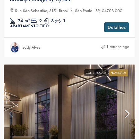
Rua São Sebastião, 315 - Brooklin, São Paulo - SP, 04708-000
74
m²
2
3
1
APARTAMENTO TIPO
Detalhes
1 semana ago
Eddy Alves
CONSTRUÇÃO
NOVIDADE