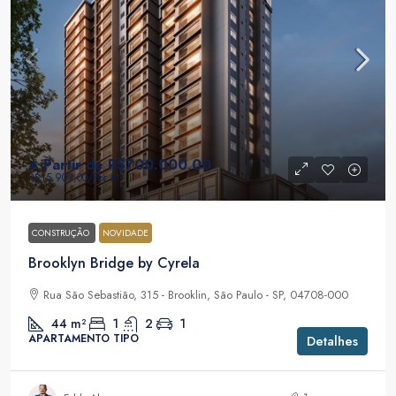
A Partir de
R$700.000,00
R$15.909,00
/Por M²
CONSTRUÇÃO
NOVIDADE
Brooklyn Bridge by Cyrela
Rua São Sebastião, 315 - Brooklin, São Paulo - SP, 04708-000
44
m²
1
2
1
APARTAMENTO TIPO
Detalhes