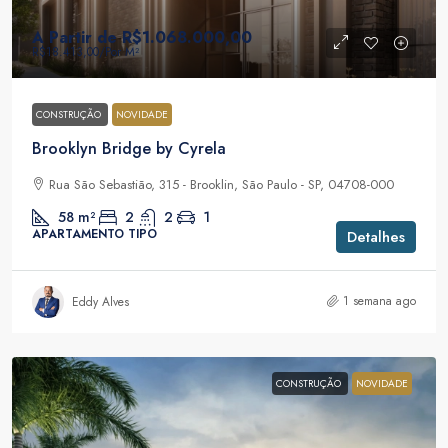
A Partir de
R$1.068.000,00
R$18.413,00
/Por M²
CONSTRUÇÃO
NOVIDADE
Brooklyn Bridge by Cyrela
Rua São Sebastião, 315 - Brooklin, São Paulo - SP, 04708-000
58
m²
2
2
1
APARTAMENTO TIPO
Detalhes
1 semana ago
Eddy Alves
CONSTRUÇÃO
NOVIDADE