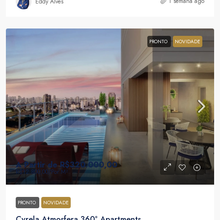
1 semana ago
Eddy Alves
PRONTO
NOVIDADE
A Partir de
R$320.000,00
R$12.800,00
/Por M²
PRONTO
NOVIDADE
Cyrela Atmosfera 360° Apartments