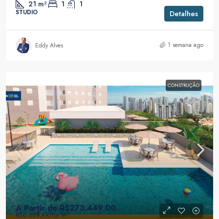
21
m²
1
1
STUDIO
Detalhes
1 semana ago
Eddy Alves
CONSTRUÇÃO
A Partir de
R$273.449,00
R$6.669,49
/Por M²