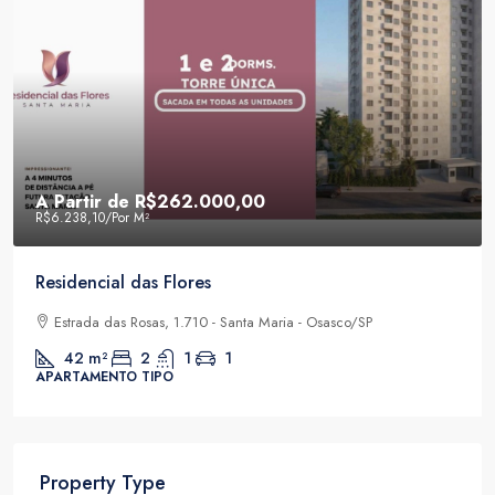
A Partir de
R$262.000,00
R$6.238,10
/Por M²
Residencial das Flores
Estrada das Rosas, 1.710 - Santa Maria - Osasco/SP
42
m²
2
1
1
APARTAMENTO TIPO
Property Type