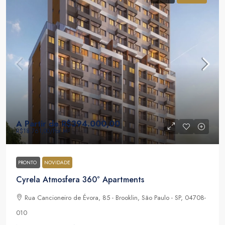
A Partir de
R$394.000,00
R$18.761,00
/Por M²
PRONTO
NOVIDADE
Cyrela Atmosfera 360° Apartments
Rua Cancioneiro de Évora, 85 - Brooklin, São Paulo - SP, 04708-
010