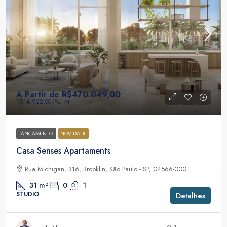
A Partir de
R$470.049,00
R$14.922,00
/Por M²
LANÇAMENTO
NOVIDADE
Casa Senses Apartaments
Rua Michigan, 316, Brooklin, São Paulo - SP, 04566-000
31
m²
0
1
STUDIO
Detalhes