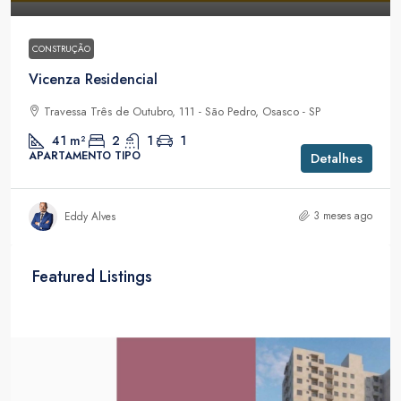
CONSTRUÇÃO
Vicenza Residencial
Travessa Três de Outubro, 111 - São Pedro, Osasco - SP
41
m²
2
1
1
APARTAMENTO TIPO
Detalhes
3 meses ago
Eddy Alves
Featured Listings