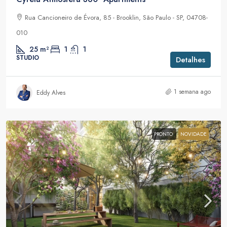
Rua Cancioneiro de Évora, 85 - Brooklin, São Paulo - SP, 04708-
010
25
m²
1
1
STUDIO
Detalhes
1 semana ago
Eddy Alves
PRONTO
NOVIDADE