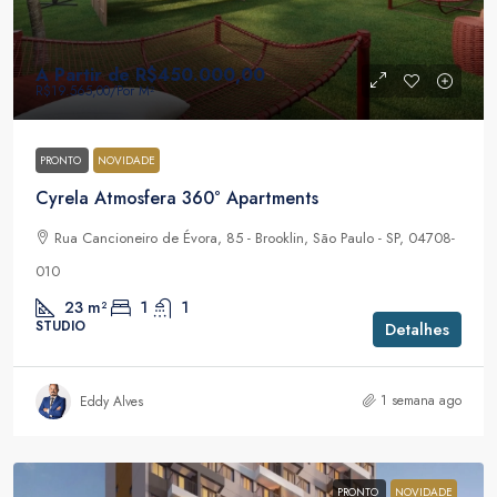
A Partir de
R$450.000,00
R$19.565,00
/Por M²
PRONTO
NOVIDADE
Cyrela Atmosfera 360° Apartments
Rua Cancioneiro de Évora, 85 - Brooklin, São Paulo - SP, 04708-
010
23
m²
1
1
STUDIO
Detalhes
1 semana ago
Eddy Alves
PRONTO
NOVIDADE