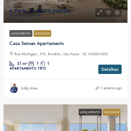
A Partir de
R$470.049,00
R$14.922,00
/Por M²
LANÇAMENTO
NOVIDADE
Casa Senses Apartaments
Rua Michigan, 316, Brooklin, São Paulo - SP, 04566-000
31
m²
1
1
APARTAMENTO TIPO
Detalhes
1 semana ago
Eddy Alves
LANÇAMENTO
NOVIDADE