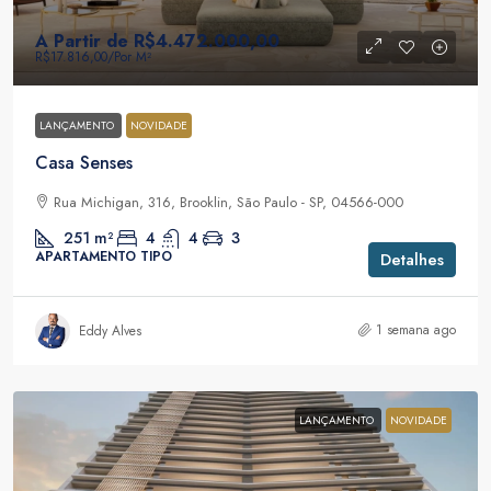
A Partir de
R$4.472.000,00
R$17.816,00
/Por M²
LANÇAMENTO
NOVIDADE
Casa Senses
Rua Michigan, 316, Brooklin, São Paulo - SP, 04566-000
251
m²
4
4
3
APARTAMENTO TIPO
Detalhes
1 semana ago
Eddy Alves
LANÇAMENTO
NOVIDADE