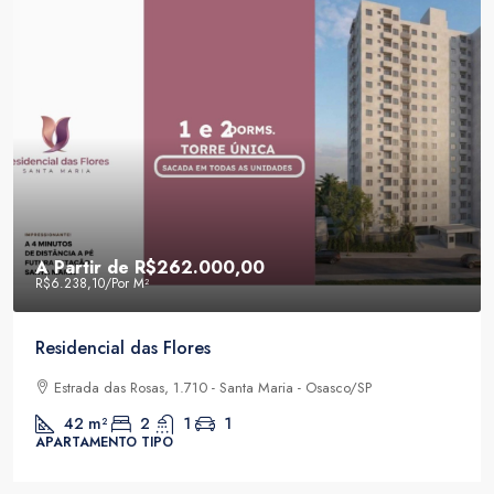
A Partir de
R$262.000,00
R$6.238,10
/Por M²
Residencial das Flores
Estrada das Rosas, 1.710 - Santa Maria - Osasco/SP
42
m²
2
1
1
APARTAMENTO TIPO