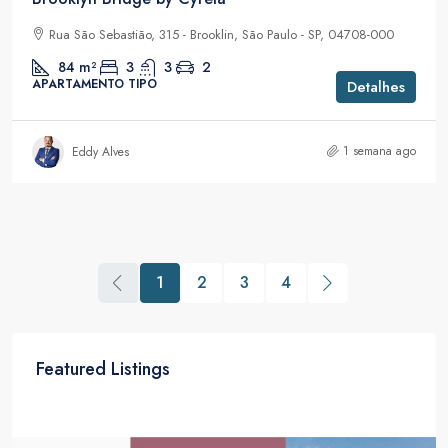
Rua São Sebastião, 315 - Brooklin, São Paulo - SP, 04708-000
84
m²
3
3
2
APARTAMENTO TIPO
Detalhes
1 semana ago
Eddy Alves
1
2
3
4
Featured Listings