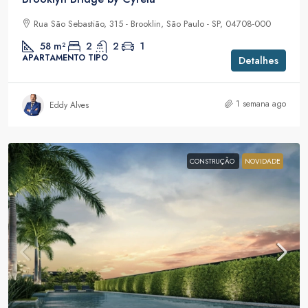
Rua São Sebastião, 315 - Brooklin, São Paulo - SP, 04708-000
58
m²
2
2
1
APARTAMENTO TIPO
Detalhes
1 semana ago
Eddy Alves
CONSTRUÇÃO
NOVIDADE