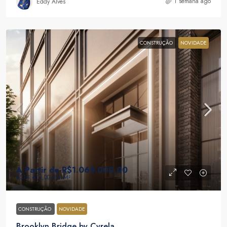
1 semana ago
Eddy Alves
CONSTRUÇÃO
NOVIDADE
A Partir de
R$1.068.000,00
R$18.413,00
/Por M²
CONSTRUÇÃO
NOVIDADE
Brooklyn Bridge by Cyrela