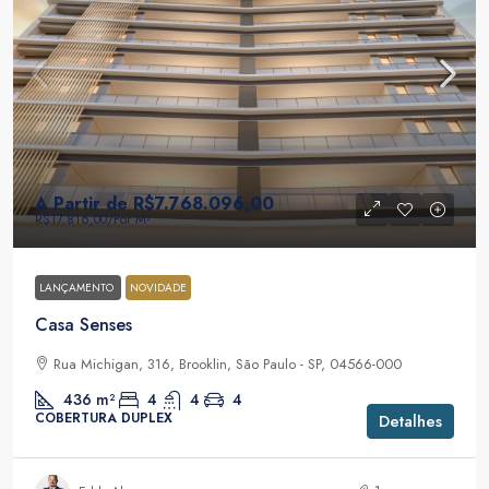
A Partir de
R$7.768.096,00
R$17.816,00
/Por M²
LANÇAMENTO
NOVIDADE
Casa Senses
Rua Michigan, 316, Brooklin, São Paulo - SP, 04566-000
436
m²
4
4
4
COBERTURA DUPLEX
Detalhes