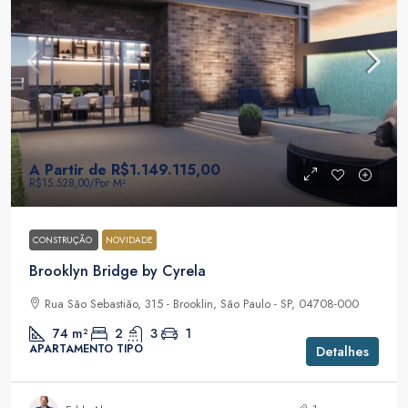
A Partir de
R$1.149.115,00
R$15.528,00
/Por M²
CONSTRUÇÃO
NOVIDADE
Brooklyn Bridge by Cyrela
Rua São Sebastião, 315 - Brooklin, São Paulo - SP, 04708-000
74
m²
2
3
1
APARTAMENTO TIPO
Detalhes