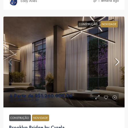
1 semana ago
Eddy Alves
CONSTRUÇÃO
NOVIDADE
A Partir de
R$1.260.000,00
R$15.000,00
/Por M²
CONSTRUÇÃO
NOVIDADE
Brooklyn Bridge by Cyrela