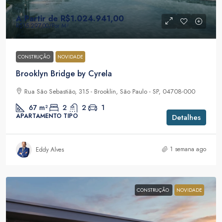
A Partir de
R$1.024.941,00
R$15.297,00
/Por M²
CONSTRUÇÃO
NOVIDADE
Brooklyn Bridge by Cyrela
Rua São Sebastião, 315 - Brooklin, São Paulo - SP, 04708-000
67
m²
2
2
1
APARTAMENTO TIPO
Detalhes
1 semana ago
Eddy Alves
CONSTRUÇÃO
NOVIDADE