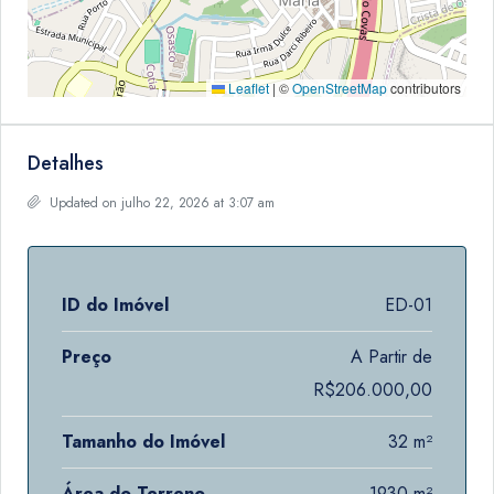
Leaflet
|
©
OpenStreetMap
contributors
Detalhes
Updated on julho 22, 2026 at 3:07 am
ID do Imóvel
ED-01
Preço
A Partir de
R$206.000,00
Tamanho do Imóvel
32 m²
Área do Terreno
1930 m²