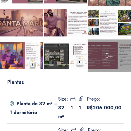
5+
Plantas
Size:
Preço:
Planta de 32 m² –
32
1
1
R$206.000,00
1 dormitório
m²
Size:
Preço: