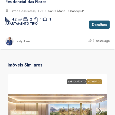
Residencial das Flores
Estrada das Rosas, 1.710 - Santa Maria - Osasco/SP
42
m²
2
1
1
APARTAMENTO TIPO
Detalhes
3 meses ago
Eddy Alves
Imóveis Similares
LANÇAMENTO
NOVIDADE