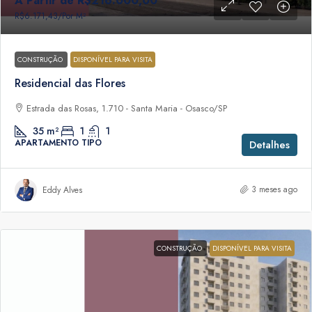
A Partir de
R$216.000,00
R$6.171,43
/Por M²
CONSTRUÇÃO
DISPONÍVEL PARA VISITA
Residencial das Flores
Estrada das Rosas, 1.710 - Santa Maria - Osasco/SP
35
m²
1
1
APARTAMENTO TIPO
Detalhes
3 meses ago
Eddy Alves
CONSTRUÇÃO
DISPONÍVEL PARA VISITA