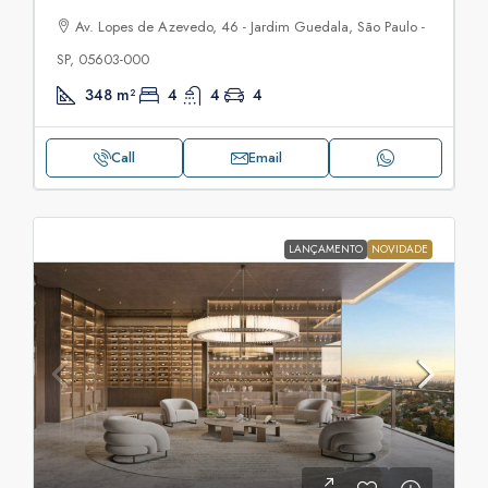
Av. Lopes de Azevedo, 46 - Jardim Guedala, São Paulo -
SP, 05603-000
348
m²
4
4
4
Call
Email
LANÇAMENTO
NOVIDADE