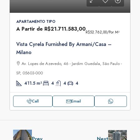
APARTAMENTO TIPO
A Partir de
R$21.711.583,00
R$52.762,00
/Por M²
Vista Cyrela Furnished By Armani/Casa –
Milano
Av. Lopes de Azevedo, 46 - Jardim Guedala, São Paulo -
SP, 05603-000
411.5
m²
4
4
4
Call
Email
Prev
Next