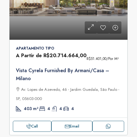
APARTAMENTO TIPO
A Partir de
R$20.714.664,00
R$51.401,00
/Por M²
Vista Cyrela Furnished By Armani/Casa –
Milano
Av. Lopes de Azevedo, 46 - Jardim Guedala, São Paulo -
SP, 05603-000
403
m²
4
4
4
Call
Email