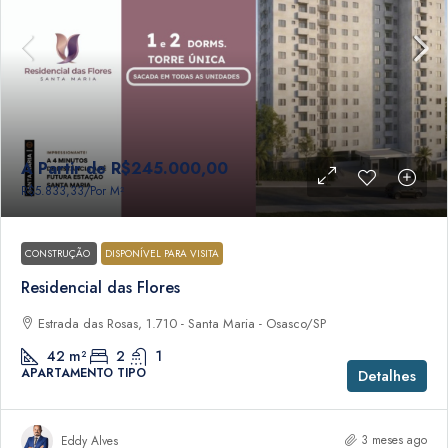
A Partir de
R$245.000,00
R$5.833,33
/Por M²
CONSTRUÇÃO
DISPONÍVEL PARA VISITA
Residencial das Flores
Estrada das Rosas, 1.710 - Santa Maria - Osasco/SP
42
m²
2
1
APARTAMENTO TIPO
Detalhes
3 meses ago
Eddy Alves