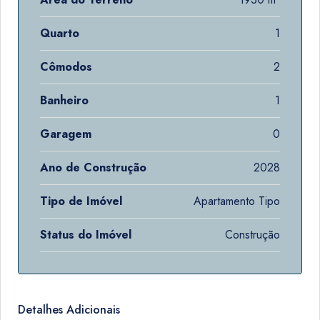
Quarto
1
Cômodos
2
Banheiro
1
Garagem
0
Ano de Construção
2028
Tipo de Imóvel
Apartamento Tipo
Status do Imóvel
Construção
Detalhes Adicionais